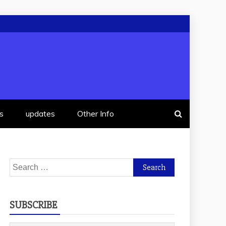
s
updates
Other Info
Search
for:
SUBSCRIBE