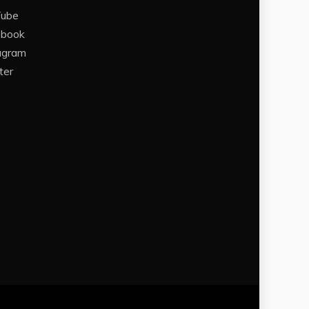
Tube
ebook
agram
ter