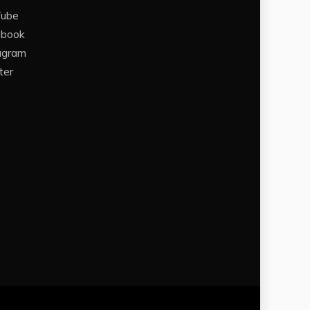
Tube
ebook
agram
ter