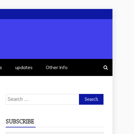
s
updates
Other Info
Search
for:
SUBSCRIBE