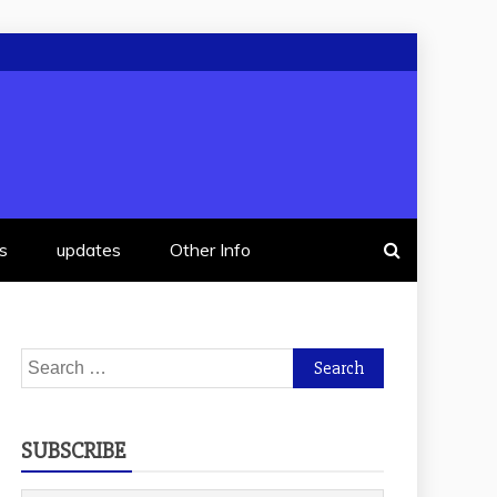
s
updates
Other Info
Search
for:
SUBSCRIBE