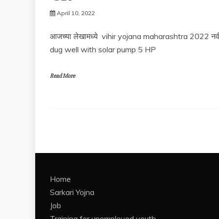
April 10, 2022
आजच्या लेखामध्ये vihir yojana maharashtra 2022 नवी
dug well with solar pump 5 HP
Read More
Home
Sarkari Yojna
Job
Training for unemployed youth