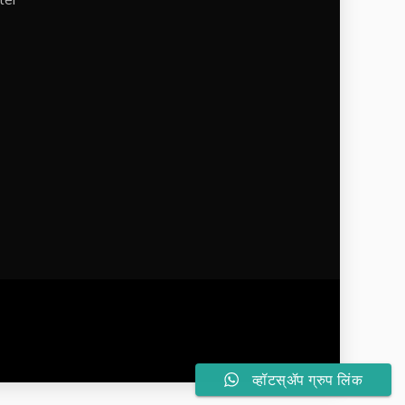
व्हॉटस्ॲप ग्रुप लिंक