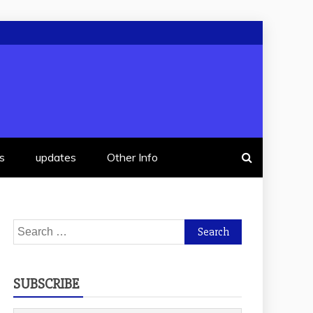
s
updates
Other Info
Search
for:
SUBSCRIBE