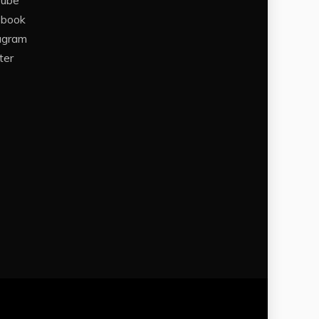
Tube
ebook
agram
ter