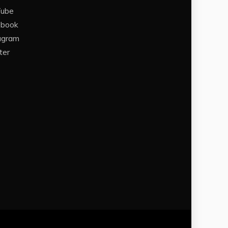
Tube
ebook
agram
ter