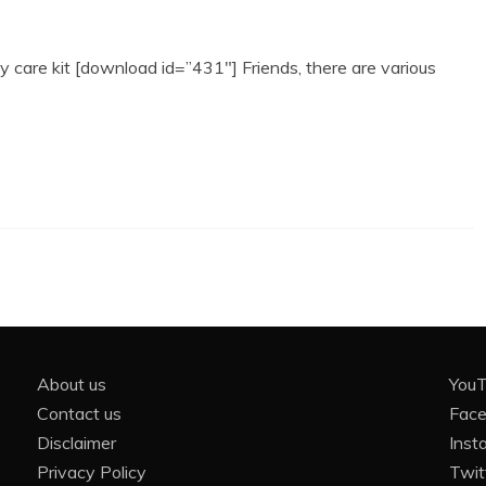
 care kit [download id=”431″] Friends, there are various
About us
You
Contact us
Fac
Disclaimer
Inst
Privacy Policy
Twit