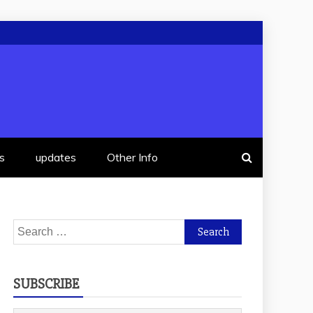
s
updates
Other Info
Search
for:
SUBSCRIBE