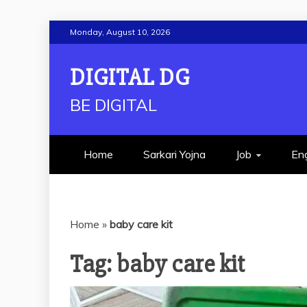
Skip
Monday, August 10, 2026
to
content
DIGITAL DG
BE DIGITAL
Home
Sarkari Yojna
Job
Eng
Home
»
baby care kit
Tag:
baby care kit