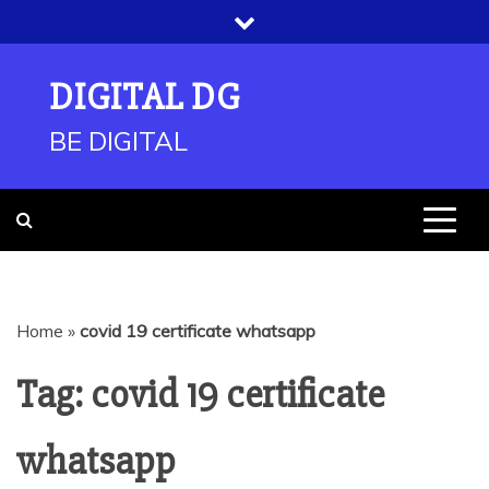
Skip
to
content
DIGITAL DG
BE DIGITAL
Home
»
covid 19 certificate whatsapp
Tag:
covid 19 certificate
whatsapp