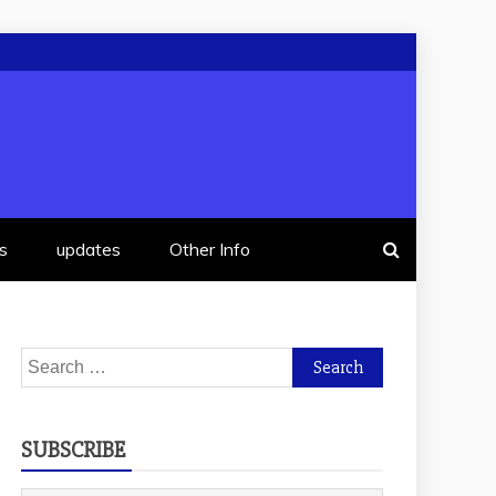
s
updates
Other Info
Search
for:
SUBSCRIBE