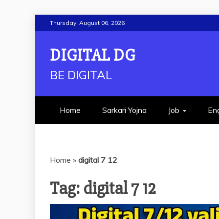
Skip
Thursday, August 06, 2026
to
content
DIGITAL DG
BE DIGITAL
Home
Sarkari Yojna
Job
Eng
Home
»
digital 7 12
Tag:
digital 7 12