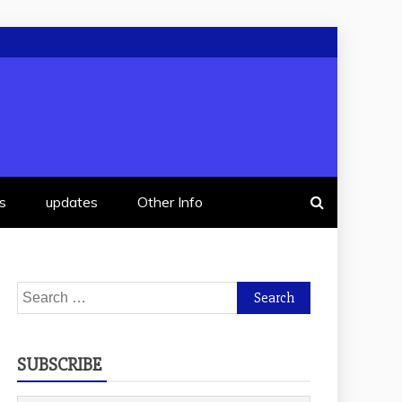
s
updates
Other Info
Search
for:
SUBSCRIBE