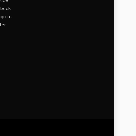
Tube
ebook
agram
ter