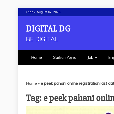
Skip
Friday, August 07, 2026
to
content
DIGITAL DG
BE DIGITAL
Home
Sarkari Yojna
Job
Eng
Home
»
e peek pahani online registration last da
Tag:
e peek pahani onlin