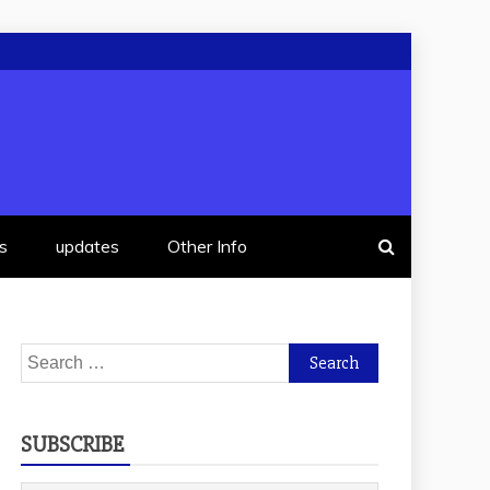
s
updates
Other Info
Search
for:
SUBSCRIBE