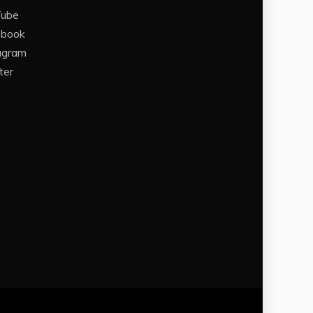
Tube
ebook
agram
ter