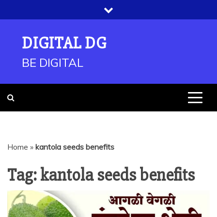
Skip
to
content
DIGITAL DG
BE DIGITAL
Home
»
kantola seeds benefits
Tag:
kantola seeds benefits