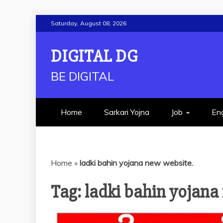
Skip
Saturday, August 08, 2026
to
content
DIGITAL DG
BE DIGITAL
Home
Sarkari Yojna
Job
Eng
Home
»
ladki bahin yojana new website.
Tag:
ladki bahin yojana