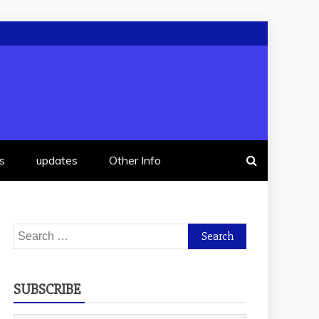
s
updates
Other Info
Search
for:
SUBSCRIBE