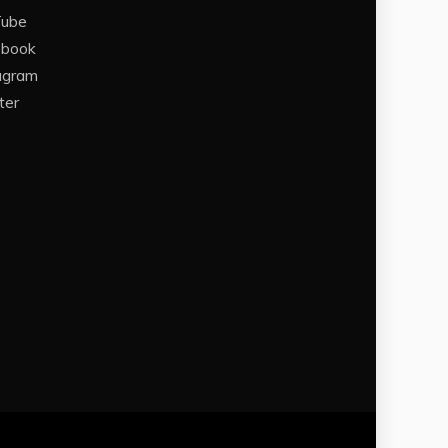
Tube
ebook
agram
ter