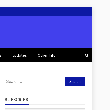
s
updates
Other Info
Search
for:
SUBSCRIBE