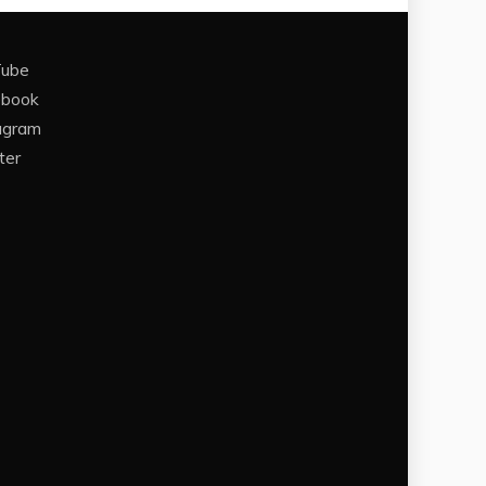
Tube
ebook
agram
ter