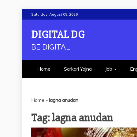
Skip
Saturday, August 08, 2026
to
content
DIGITAL DG
BE DIGITAL
Home
Sarkari Yojna
Job
Eng
Home
»
lagna anudan
Tag:
lagna anudan