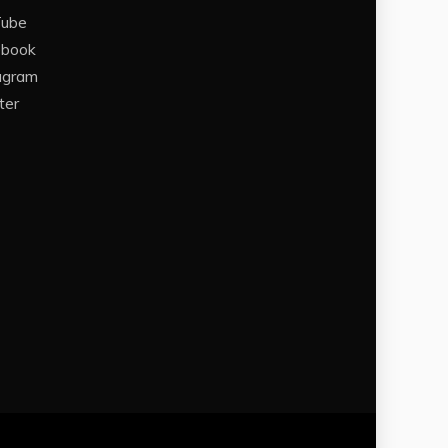
Tube
ebook
agram
ter