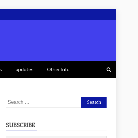
s
updates
Other Info
Search
for:
SUBSCRIBE