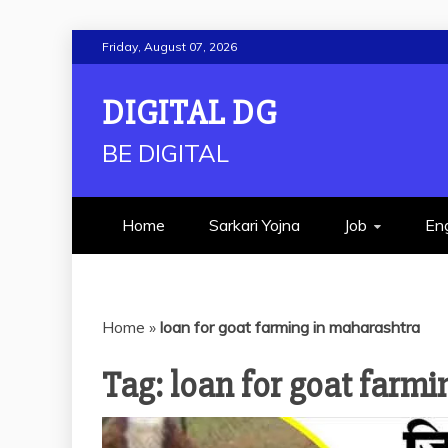
Skip
Friday, August 07, 2026
to
content
DIGITAL DG
BE DIGITAL
Home
Sarkari Yojna
Job
Eng
Home
»
loan for goat farming in maharashtra
Tag:
loan for goat farm