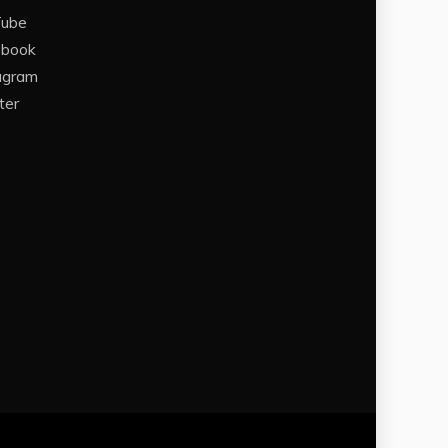
Tube
ebook
agram
ter