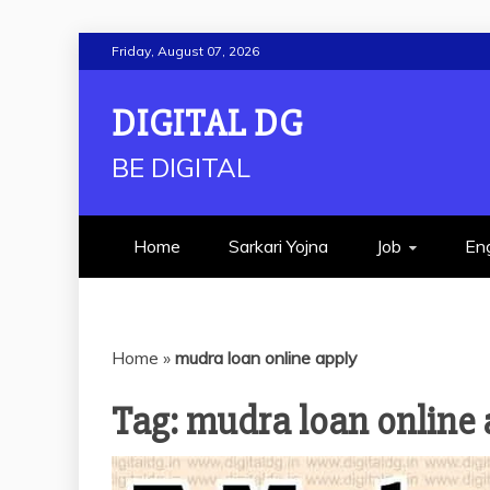
Skip
Friday, August 07, 2026
to
content
DIGITAL DG
BE DIGITAL
Home
Sarkari Yojna
Job
Eng
Home
»
mudra loan online apply
Tag:
mudra loan online 