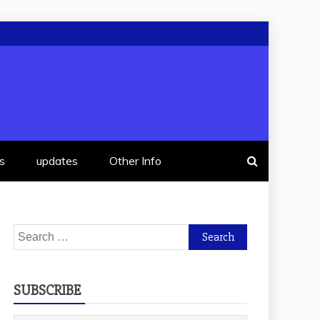
s
updates
Other Info
Search
for:
SUBSCRIBE