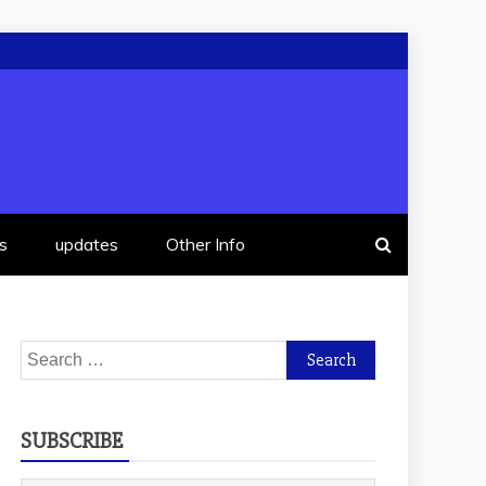
s
updates
Other Info
Search
for:
SUBSCRIBE