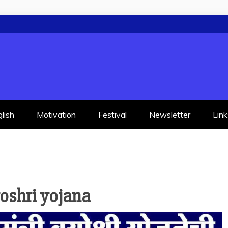
lish
Motivation
Festival
Newsletter
Link
shri yojana