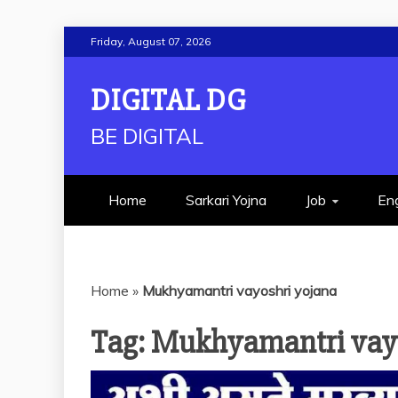
Skip
Friday, August 07, 2026
to
content
DIGITAL DG
BE DIGITAL
Home
Sarkari Yojna
Job
Eng
Home
»
Mukhyamantri vayoshri yojana
Tag:
Mukhyamantri vayo