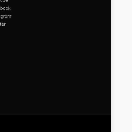
Tube
ebook
agram
ter