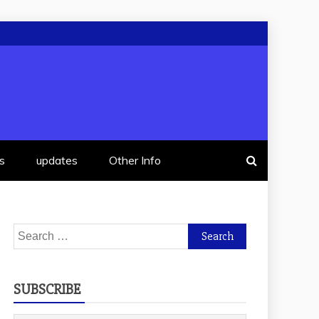
s
updates
Other Info
Search
for:
SUBSCRIBE