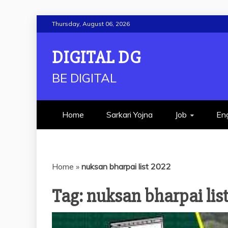
Skip
Thursday, August 06, 2026
to
content
DIGITAL DG
BE DIGITAL
Home
Sarkari Yojna
Job
Eng
Home
»
nuksan bharpai list 2022
Tag:
nuksan bharpai lis