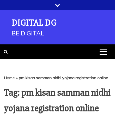
Skip
to
content
DIGITAL DG
BE DIGITAL
Home
»
pm kisan samman nidhi yojana registration online
Tag:
pm kisan samman nidhi
yojana registration online