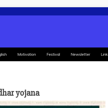
lish
Motivation
Festival
Newsletter
Link
dhar yojana