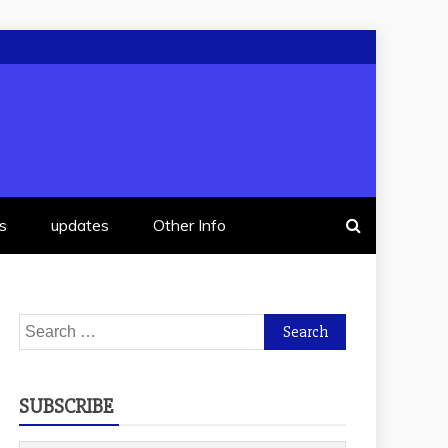
s
updates
Other Info
Search
for:
SUBSCRIBE