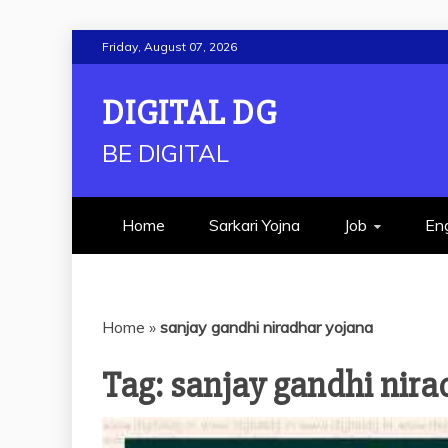
Skip
Friday, August 07, 2026
to
content
DIGITAL DG
BE DIGITAL
Home
Sarkari Yojna
Job
Eng
Home
»
sanjay gandhi niradhar yojana
Tag:
sanjay gandhi nira