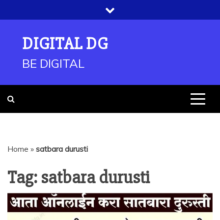
Skip
to
content
DIGITAL DG
BE DIGITAL
Home
»
satbara durusti
Tag:
satbara durusti