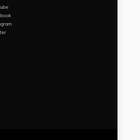
Tube
ebook
agram
ter