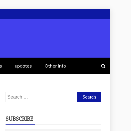
s
updates
Other Info
Search
for:
SUBSCRIBE