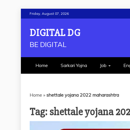
Skip
Friday, August 07, 2026
to
content
DIGITAL DG
BE DIGITAL
Home
Sarkari Yojna
Job
Eng
Home
»
shettale yojana 2022 maharashtra
Tag:
shettale yojana 20