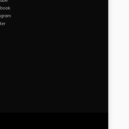
Tube
ebook
agram
ter