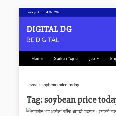
Skip
Friday, August 07, 2026
to
content
DIGITAL DG
BE DIGITAL
Home
Sarkari Yojna
Job
Eng
Home
»
soybean price today
Tag:
soybean price toda