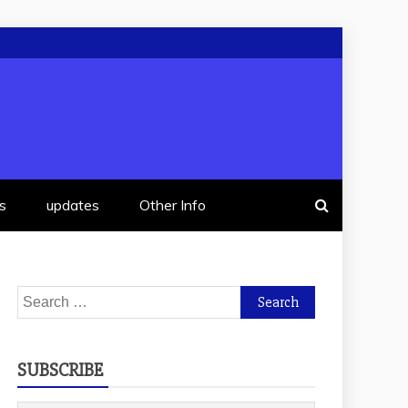
s
updates
Other Info
Search
for:
SUBSCRIBE