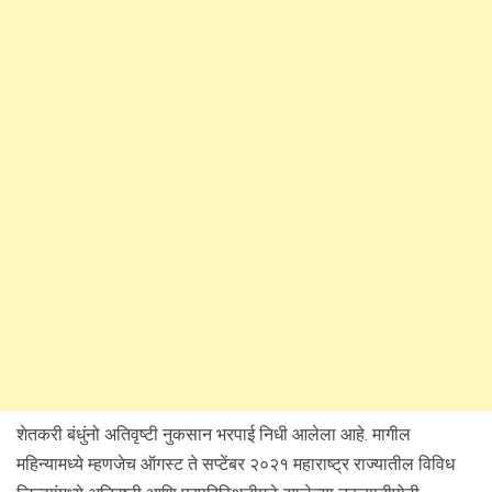
शेतकरी बंधुंनो अतिवृष्टी नुकसान भरपाई निधी आलेला आहे. मागील
महिन्यामध्ये म्हणजेच ऑगस्ट ते सप्टेंबर २०२१ महाराष्ट्र राज्यातील विविध