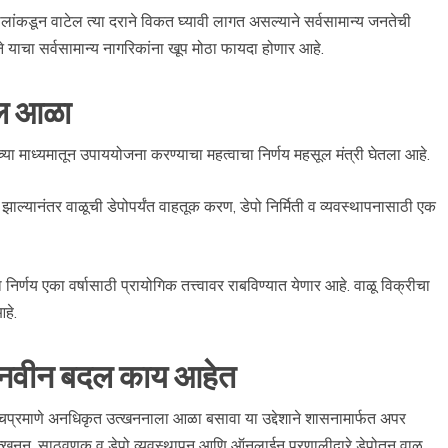
ांकडून वाटेल त्या दराने विकत घ्यावी लागत असल्याने सर्वसामान्य जनतेची
े याचा सर्वसामान्य नागरिकांना खूप मोठा फायदा होणार आहे.
ेल आळा
ा माध्यमातून उपाययोजना करण्याचा महत्वाचा निर्णय महसूल मंत्री घेतला आहे.
ाल्यानंतर वाळूची डेपोपर्यंत वाहतूक करण, डेपो निर्मिती व व्यवस्थापनासाठी एक
ा निर्णय एका वर्षासाठी प्रायोगिक तत्त्वावर राबविण्यात येणार आहे. वाळू विक्रीचा
आहे.
ल नवीन बदल काय आहेत
्याचप्रमाणे अनधिकृत उत्खननाला आळा बसावा या उद्देशाने शासनामार्फत अपर
त्खनन, साठवणूक व डेपो व्यवस्थापन आणि ऑनलाईन प्रणालीद्वारे डेपोतून वाळू