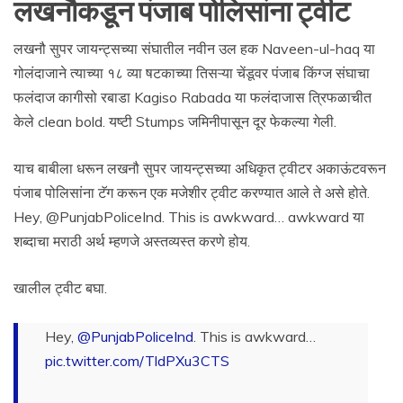
लखनौकडून पंजाब पोलिसांना ट्वीट
लखनौ सुपर जायन्ट्सच्या संघातील नवीन उल हक Naveen-ul-haq या
गोलंदाजाने त्याच्या १८ व्या षटकाच्या तिसऱ्या चेंडूवर पंजाब किंग्ज संघाचा
फलंदाज कागीसो रबाडा Kagiso Rabada या फलंदाजास त्रिफळाचीत
केले clean bold. यष्टी Stumps जमिनीपासून दूर फेकल्या गेली.
याच बाबीला धरून लखनौ सुपर जायन्ट्सच्या अधिकृत ट्वीटर अकाऊंटवरून
पंजाब पोलिसांना टॅग करून एक मजेशीर ट्वीट करण्यात आले ते असे होते.
Hey, @PunjabPoliceInd. This is awkward… awkward या
शब्दाचा मराठी अर्थ म्हणजे अस्तव्यस्त करणे होय.
खालील ट्वीट बघा.
Hey,
@PunjabPoliceInd
. This is awkward…
pic.twitter.com/TldPXu3CTS