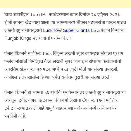
टाटा आयपीएल Tata IPL स्पर्धेदरम्यान काल दिनांक २८ एप्रिल २०२३
रोजी सामना खेळण्यात आला. या सामन्यामध्ये चौकार षटकारांचा पाउस पाडत
लखनौ सुपर जायन्ट्सने
Lucknow Super Giants LSG
पंजाब किंग्जचा
Punjab Kings ५६ धावांनी पराभव केला.
पंजाब किंग्जने नाणेफेक toss जिंकून लखनौ सुपर जायन्ट्स संघाला प्रथम
फलंदाजीसाठी निमंत्रित केले. लखनौ सुपर जायन्ट्स संघाच्या फलंदाजांनी
अप्रतिम खेळ करत २० षटकांमध्ये २५७ एवढी मोठी धावसंख्या उभारली.
आपीएल इतिहासातील हि आजपर्यंत सर्वोत्तम दुसरी धावसंख्या ठरली.
पंजाब किंग्जने हा सामना ५६ धावांनी गमविल्यानंतर लखनौ सुपर जायन्ट्सच्या
अधिकृत ट्वीटर अकाऊंटवरून पंजाब पोलिसांना टॅग करून एक मजेशीर
ट्वीट करण्यात आले आहे यामुळे चाहत्यांच्या मनोरंजनामध्ये अधिकच भर
पडलेली आहे.