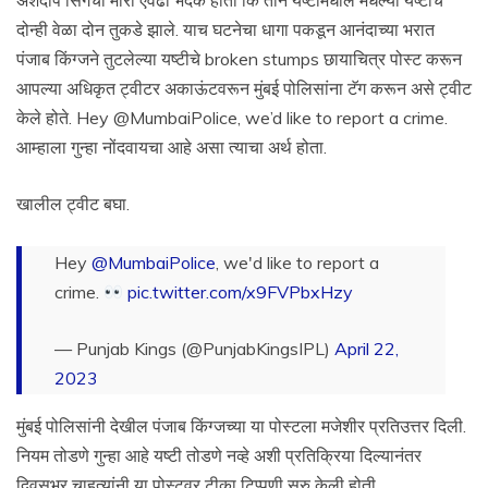
अर्शदीप सिंगचा मारा एवढा भेदक होता कि तीन यष्टीमधील मधल्या यष्टीचे
दोन्ही वेळा दोन तुकडे झाले. याच घटनेचा धागा पकडून आनंदाच्या भरात
पंजाब किंग्जने तुटलेल्या यष्टीचे broken stumps छायाचित्र पोस्ट करून
आपल्या अधिकृत ट्वीटर अकाऊंटवरून मुंबई पोलिसांना टॅग करून असे ट्वीट
केले होते. Hey @MumbaiPolice, we’d like to report a crime.
आम्हाला गुन्हा नोंदवायचा आहे असा त्याचा अर्थ होता.
खालील ट्वीट बघा.
Hey
@MumbaiPolice
, we'd like to report a
crime.
pic.twitter.com/x9FVPbxHzy
— Punjab Kings (@PunjabKingsIPL)
April 22,
2023
मुंबई पोलिसांनी देखील पंजाब किंग्जच्या या पोस्टला मजेशीर प्रतिउत्तर दिली.
नियम तोडणे गुन्हा आहे यष्टी तोडणे नव्हे अशी प्रतिक्रिया दिल्यानंतर
दिवसभर चाहत्यांनी या पोस्टवर टीका टिप्पणी सुरु केली होती.