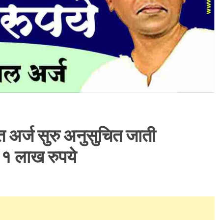
त अर्ज सुरु अनुसुचित जाती
र १ लाख रुपये