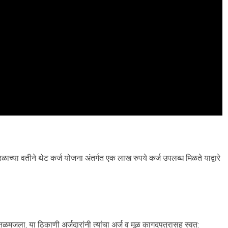
च्या वतीने थेट कर्ज योजना अंतर्गत एक लाख रुपये कर्ज उपलब्ध मिळते याद्वारे
तळमजला, या ठिकाणी अर्जदारांनी त्यांचा अर्ज व मूळ कागदपत्रासह स्वत: