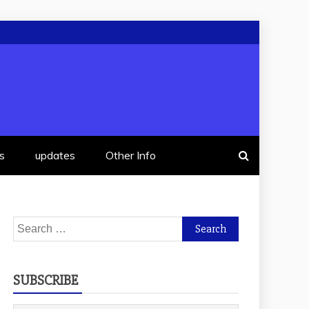
s
updates
Other Info
Search
for:
SUBSCRIBE