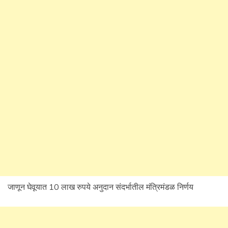
जाणून घेवूयात 10 लाख रुपये अनुदान संदर्भातील मंत्रिमंडळ निर्णय