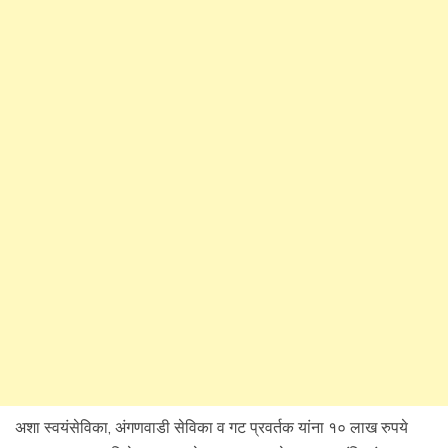
अशा स्वयंसेविका, अंगणवाडी सेविका व गट प्रवर्तक यांना १० लाख रुपये