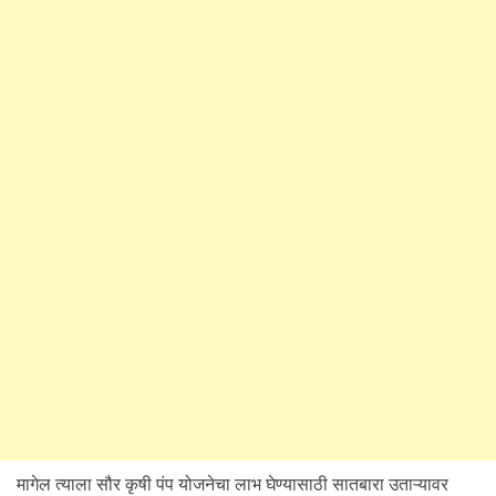
मागेल त्याला सौर कृषी पंप योजनेचा लाभ घेण्यासाठी सातबारा उताऱ्यावर