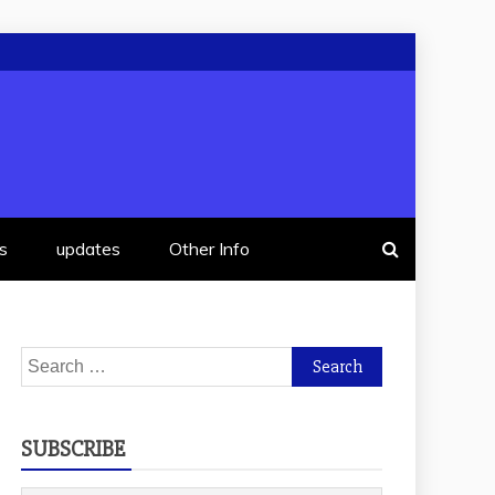
s
updates
Other Info
Search
for:
SUBSCRIBE