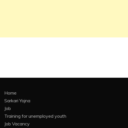
Home
Sarkari Yojna
Job
Training for unemployed youth
Job Vacancy