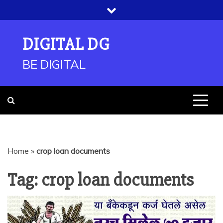
Skip
to
content
DIGITAL DG
BE DIGITAL
Home
»
crop loan documents
Tag:
crop loan documents