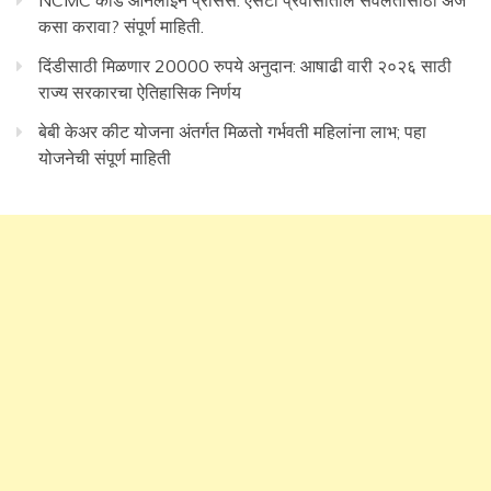
NCMC कार्ड ऑनलाईन प्रोसेस: एसटी प्रवासातील सवलतीसाठी अर्ज
कसा करावा? संपूर्ण माहिती.
दिंडीसाठी मिळणार 20000 रुपये अनुदान: आषाढी वारी २०२६ साठी
राज्य सरकारचा ऐतिहासिक निर्णय
बेबी केअर कीट योजना अंतर्गत मिळतो गर्भवती महिलांना लाभ; पहा
योजनेची संपूर्ण माहिती