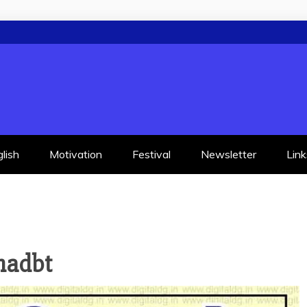
lish
Motivation
Festival
Newsletter
Link
hadbt