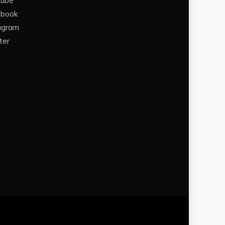
Tube
ebook
agram
ter