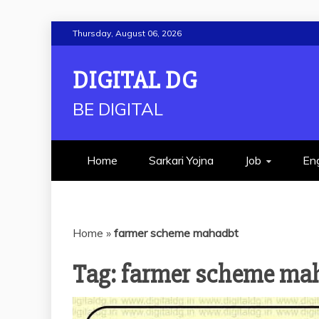
Skip
Thursday, August 06, 2026
to
content
DIGITAL DG
BE DIGITAL
Home
Sarkari Yojna
Job
Eng
Home
»
farmer scheme mahadbt
Tag:
farmer scheme ma