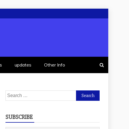
s
updates
Other Info
Search
for:
SUBSCRIBE