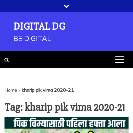
Skip
to
content
DIGITAL DG
BE DIGITAL
Home
»
kharip pik vima 2020-21
Tag:
kharip pik vima 2020-21