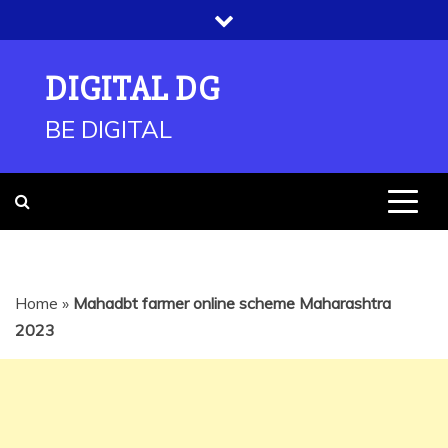
Skip
to
content
DIGITAL DG
BE DIGITAL
Home
»
Mahadbt farmer online scheme Maharashtra
2023