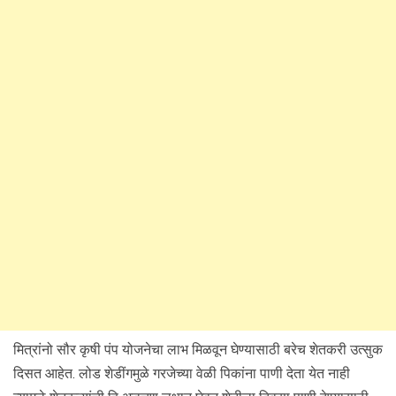
मित्रांनो सौर कृषी पंप योजनेचा लाभ मिळवून घेण्यासाठी बरेच शेतकरी उत्सुक
दिसत आहेत. लोड शेडींगमुळे गरजेच्या वेळी पिकांना पाणी देता येत नाही