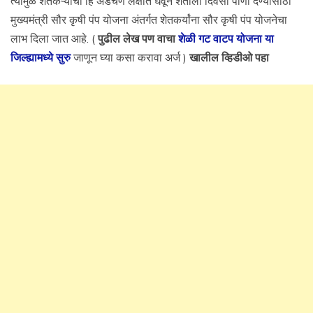
त्यामुळे शेतकऱ्यांची हि अडचण लक्षात घेवून शेतीला दिवसा पाणी देण्यासाठी
मुख्यमंत्री सौर कृषी पंप योजना अंतर्गत शेतकर्यांना सौर कृषी पंप योजनेचा
लाभ दिला जात आहे. (
पुढील लेख पण वाचा
शेळी गट वाटप योजना या
जिल्ह्यामध्ये सुरु
जाणून घ्या कसा करावा अर्ज )
खालील व्हिडीओ पहा