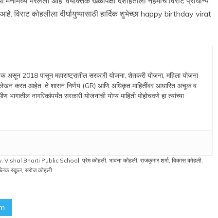
्या मनामध्ये भरलेली आहे. वैयक्तिक खेळापेक्षा देशहिताला नेहमीच विराट प्राधान्य
े. विराट कोहलीला दीर्घायुष्यासाठी हार्दिक शुभेच्छा happy birthday virat
्थापक असून 2018 पासून महाराष्ट्रातील सरकारी योजना, शेतकरी योजना, महिला योजना
र लेखन करत आहेत. ते शासन निर्णय (GR) आणि अधिकृत माहितींवर आधारित अचूक व
ामीण भागातील नागरिकांपर्यंत सरकारी योजनांची योग्य माहिती पोहोचवणे हा त्यांच्या
y
,
Vishal Bharti Public School
,
प्रेम कोहली
,
भावना कोहली
,
राजकुमार शर्मा
,
विकास कोहली
,
्लिक स्कूल
,
सरोज कोहली
am