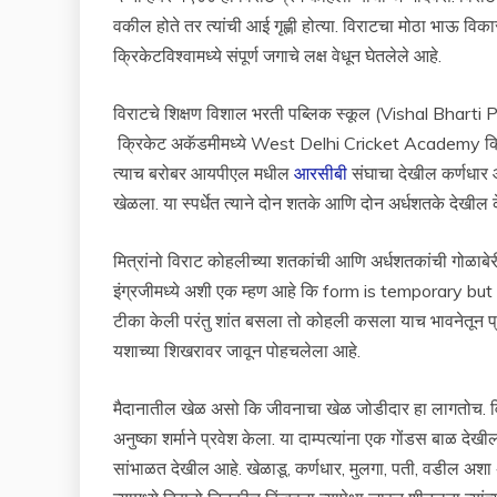
वकील होते तर त्यांची आई गृह्णी होत्या. विराटचा मोठा भाऊ विक
क्रिकेटविश्वामध्ये संपूर्ण जगाचे लक्ष वेधून घेतलेले आहे.
विराटचे शिक्षण विशाल भरती पब्लिक स्कूल (Vishal Bharti Publ
क्रिकेट अकॅडमीमध्ये West Delhi Cricket Academy क्रिके
त्याच बरोबर आयपीएल मधील
आरसीबी
संघाचा देखील कर्णधार 
खेळला. या स्पर्धेत त्याने दोन शतके आणि दोन अर्धशतके देखील क
मित्रांनो विराट कोहलीच्या शतकांची आणि अर्धशतकांची गोळाबेर
इंग्रजीमध्ये अशी एक म्हण आहे कि form is temporary but c
टीका केली परंतु शांत बसला तो कोहली कसला याच भावनेतून प्रे
यशाच्या शिखरावर जावून पोहचलेला आहे.
मैदानातील खेळ असो कि जीवनाचा खेळ जोडीदार हा लागतोच. विर
अनुष्का शर्माने प्रवेश केला. या दाम्पत्यांना एक गोंडस बाळ 
सांभाळत देखील आहे. खेळाडू, कर्णधार, मुलगा, पती, वडील अश