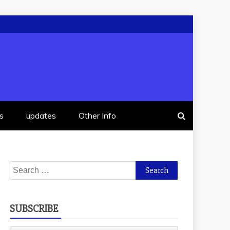
s
updates
Other Info
Search
for:
SUBSCRIBE