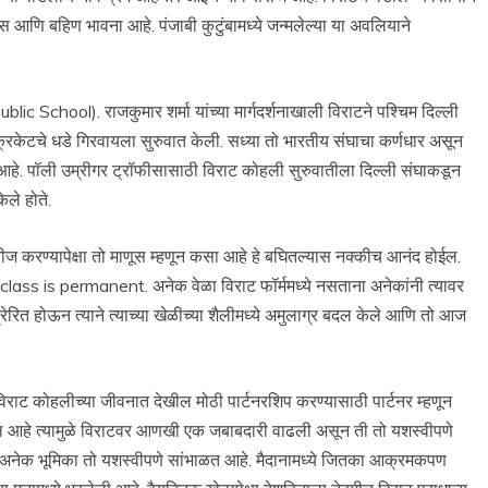
ास आणि बहिण भावना आहे. पंजाबी कुटुंबामध्ये जन्मलेल्या या अवलियाने
ic School). राजकुमार शर्मा यांच्या मार्गदर्शनाखाली विराटने पश्चिम दिल्ली
टचे धडे गिरवायला सुरुवात केली. सध्या तो भारतीय संघाचा कर्णधार असून
आहे. पॉली उम्रीगर ट्रॉफीसासाठी विराट कोहली सुरुवातीला दिल्ली संघाकडून
ेले होते.
ीज करण्यापेक्षा तो माणूस म्हणून कसा आहे हे बघितल्यास नक्कीच आनंद होईल.
lass is permanent. अनेक वेळा विराट फॉर्ममध्ये नसताना अनेकांनी त्यावर
रित होऊन त्याने त्याच्या खेळीच्या शैलीमध्ये अमुलाग्र बदल केले आणि तो आज
ाट कोहलीच्या जीवनात देखील मोठी पार्टनरशिप करण्यासाठी पार्टनर म्हणून
देखील आहे त्यामुळे विराटवर आणखी एक जबाबदारी वाढली असून ती तो यशस्वीपणे
ा अनेक भूमिका तो यशस्वीपणे सांभाळत आहे. मैदानामध्ये जितका आक्रमकपण