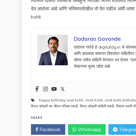
त्यामध्ये दिसतो तितकीच किंबहुना त्यापेक्षा जास्त शीतलता त्यांच
देत आलेला आहे आणि भविष्यातदेखील तो देत राहील अशी आशा आह
kohli.
Dadarao Gavande
दादाराव गावंडे हे digitaldg.in चे संस
आणि बांधकाम कामगार विषयांवर माहितीप
सोप्या भाषेत माहिती देण्यावर भर देतात. ग्र
लेखनाचा मुख्य उद्देश आहे.
happy birthday virat kohli
,
Virat Kohli
,
virat kohli birthda
विराट कोहली का जीवन परिचय मराठी
,
विराट कोहली माहिती मराठी
,
विशाल भरती पब
SHARE
Facebook
Whatsapp
Telegr