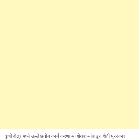
कृषी क्षेत्रामध्ये उल्लेखनीय कार्य करणाऱ्या शेतकऱ्यांकडून शेती पुरस्कार