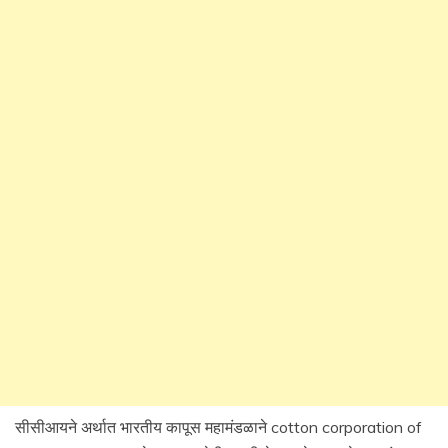
सीसीआयने अर्थात भारतीय कापूस महामंडळाने cotton corporation of