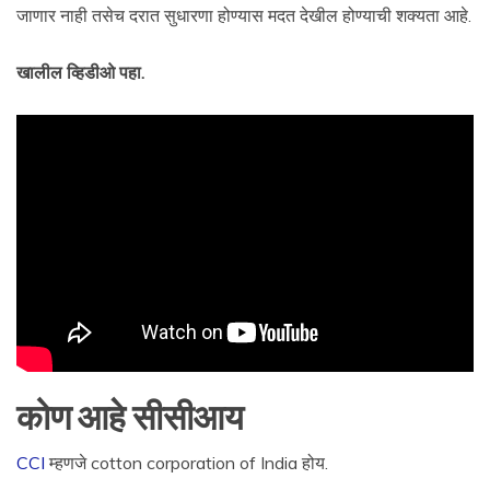
जाणार नाही तसेच दरात सुधारणा होण्यास मदत देखील होण्याची शक्यता आहे.
खालील व्हिडीओ पहा.
कोण आहे सीसीआय
CCI
म्हणजे cotton corporation of India होय.