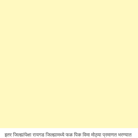
इतर जिल्ह्यांपेक्षा रायगड जिल्ह्यामध्ये फळ पिक विमा मोठ्या प्रमाणत भरण्यात