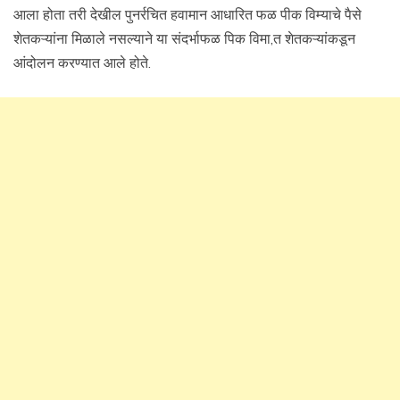
आला होता तरी देखील पुनर्रचित हवामान आधारित फळ पीक विम्याचे पैसे
शेतकऱ्यांना मिळाले नसल्याने या संदर्भाफळ पिक विमा,त शेतकऱ्यांकडून
आंदोलन करण्यात आले होते.