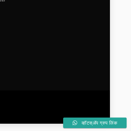
व्हॉटस्ॲप ग्रुप लिंक