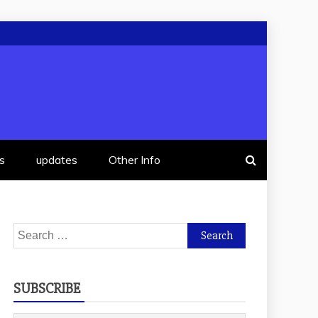
s
updates
Other Info
Search
for:
SUBSCRIBE