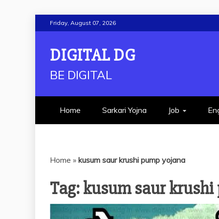
Skip
Friday, August 07, 2026
to
content
DIGITAL DG
BE DIGITAL
Home
Sarkari Yojna
Job
Eng
Home
»
kusum saur krushi pump yojana
Tag:
kusum saur krushi