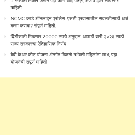
1 रुपयात मिळेल जमीन पहा कोण आहे पात्र, अर्ज व इतर सविस्तर
माहिती
NCMC कार्ड ऑनलाईन प्रोसेस: एसटी प्रवासातील सवलतीसाठी अर्ज
कसा करावा? संपूर्ण माहिती.
दिंडीसाठी मिळणार 20000 रुपये अनुदान: आषाढी वारी २०२६ साठी
राज्य सरकारचा ऐतिहासिक निर्णय
बेबी केअर कीट योजना अंतर्गत मिळतो गर्भवती महिलांना लाभ; पहा
योजनेची संपूर्ण माहिती