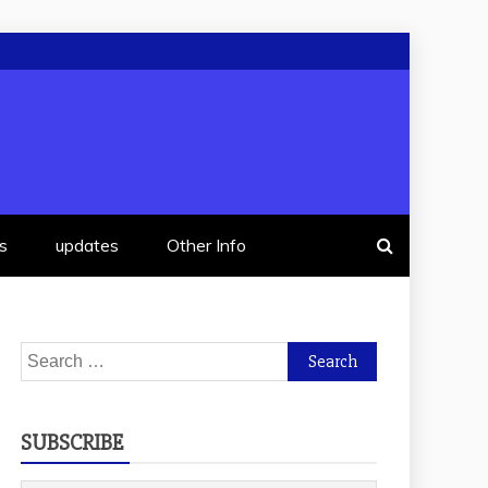
s
updates
Other Info
Search
for:
SUBSCRIBE