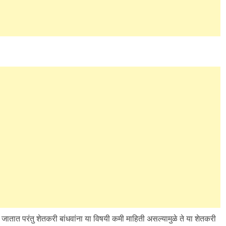
जातात परंतु शेतकरी बांधवांना या विषयी कमी माहिती असल्यामुळे ते या शेतकरी