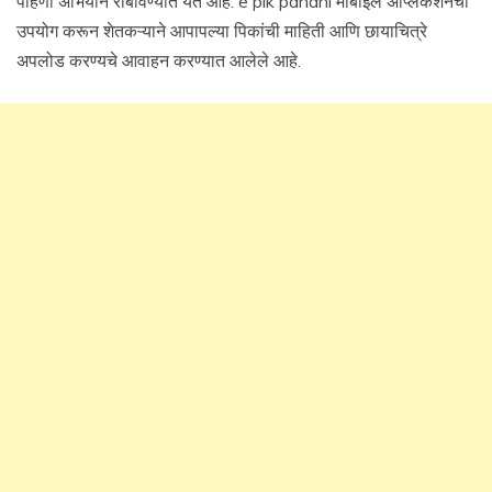
पाहणी अभियान राबविण्यात येत आहे. e pik pahani मोबाईल ॲप्लिकेशनचा
उपयोग करून शेतकऱ्याने आपापल्या पिकांची माहिती आणि छायाचित्रे
अपलोड करण्यचे आवाहन करण्यात आलेले आहे.