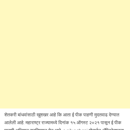
शेतकरी बांधवांसाठी खुशखर आहे कि आता ई पीक पाहणी मुदतवाढ देण्यात
आलेली आहे. महाराष्ट्र राज्यामध्ये दिनांक १५ ऑगस्ट २०२१ पासून ई पीक