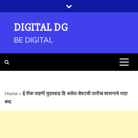
Skip
to
content
DIGITAL DG
BE DIGITAL
Home
»
ई पीक पाहणी मुदतवाढ हि असेल शेवटची तारीख शासनाचे पत्र
बघा.